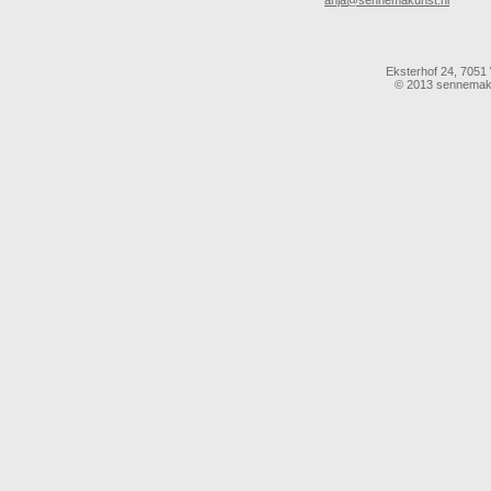
anja@sennemakunst.nl
Eksterhof 24, 7051 
© 2013 sennemaku